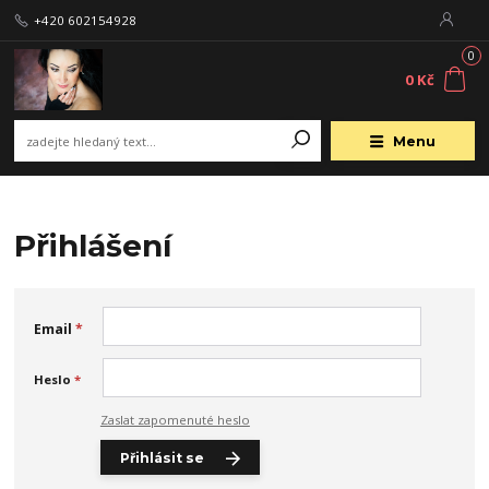
+420 602154928
0
0 Kč
Menu
Přihlášení
Email
*
Heslo
*
Zaslat zapomenuté heslo
Přihlásit se