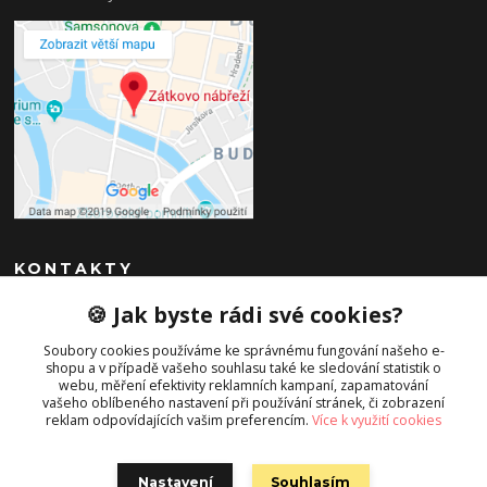
KONTAKTY
🍪 Jak byste rádi své cookies?
Ivana Nováková
+420 602154928
Soubory cookies používáme ke správnému fungování našeho e-
shopu a v případě vašeho souhlasu také ke sledování statistik o
webu, měření efektivity reklamních kampaní, zapamatování
ivvnovakova@seznam.cz
vašeho oblíbeného nastavení při používání stránek, či zobrazení
reklam odpovídajících vašim preferencím.
Více k využití cookies
Nastavení
Souhlasím