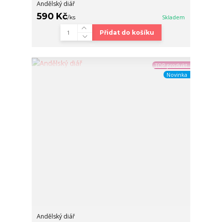
Andělský diář
590 Kč
/
ks
Skladem
Přidat do košíku
TOP produkt
Novinka
Andělský diář