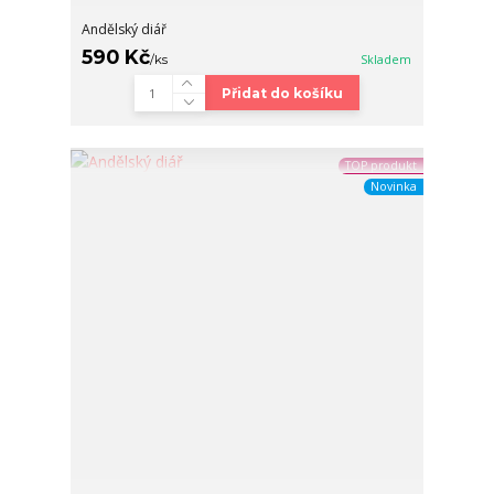
Andělský diář
590 Kč
/
ks
Skladem
Přidat do košíku
TOP produkt
Novinka