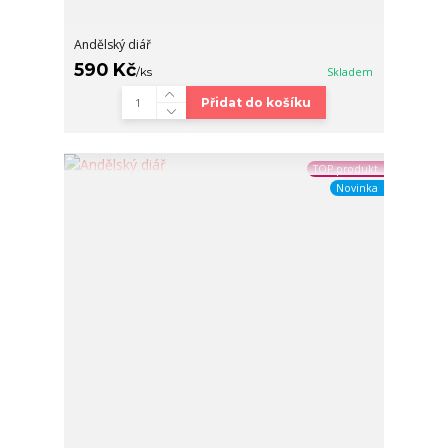
Andělský diář
590 Kč
/
ks
Skladem
Přidat do košíku
TOP produkt
Novinka