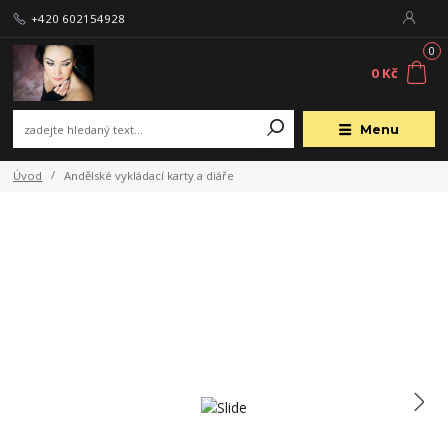
+420 602154928
0
0 Kč
Menu
Úvod
Andělské vykládací karty a diáře