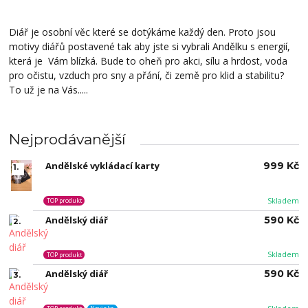
Diář je osobní věc které se dotýkáme každý den. Proto jsou
motivy diářů postavené tak aby jste si vybrali Andělku s energií,
která je Vám blízká. Bude to oheň pro akci, sílu a hrdost, voda
pro očistu, vzduch pro sny a přání, či země pro klid a stabilitu?
To už je na Vás.....
Nejprodávanější
Andělské vykládací karty
999 Kč
1.
Skladem
TOP produkt
Andělský diář
590 Kč
2.
Skladem
TOP produkt
Andělský diář
590 Kč
3.