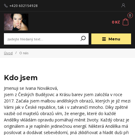
+420 602154928
0
0 Kč
Menu
Úvod
O nás
Kdo jsem
Jmenuji se Ivana Nováková,
jsem z Českých Budějovic a Krásu barev jsem založila v roce
2017. Začala jsem malbou andělských obrazů, kterých je již mezi
Vámi jak v České republice, tak i v zahraničí mnoho. Díky zpětné
vazbě od majitelů obrazů vím, že energie, které do každé
Andělky vkládám opravdu pomáhají měnit životy. Každý obraz je
originálem a je naplněn jedinečnou energií. Některá Andělka má
posilovat a dodávat sebevědomí, jiná zklidňovat a hladit duši při