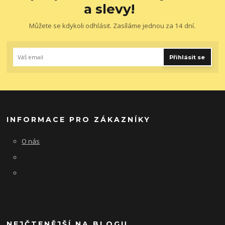
a slevy!
Můžete se kdykoli odhlásit. Zasíláme jednou za 14 dní.
Přihlásit se
INFORMACE PRO ZÁKAZNÍKY
O nás
NEJČTENĚJŠÍ NA BLOGU