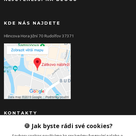
KDE NÁS NAJDETE
Hlincova Hora Jižní 70 Rudolfov 37371
KONTAKTY
🍪 Jak byste rádi své cookies?
Ivana Nováková
+420 602154928
Soubory cookies používáme ke správnému fungování našeho e-