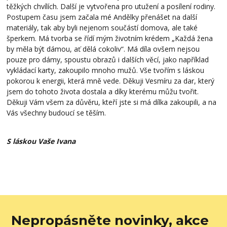
těžkých chvílích. Další je vytvořena pro utužení a posílení rodiny.
Postupem času jsem začala mé Andělky přenášet na další
materiály, tak aby byli nejenom součástí domova, ale také
šperkem. Má tvorba se řídí mým životním krédem „Každá žena
by měla být dámou, ať dělá cokoliv“. Má díla ovšem nejsou
pouze pro dámy, spoustu obrazů i dalších věcí, jako například
vykládací karty, zakoupilo mnoho mužů. Vše tvořím s láskou
pokorou k energii, která mně vede. Děkuji Vesmíru za dar, který
jsem do tohoto života dostala a díky kterému můžu tvořit.
Děkuji Vám všem za důvěru, kteří jste si má dílka zakoupili, a na
Vás všechny budoucí se těším.
S láskou Vaše Ivana
Nepropásněte novinky, akce