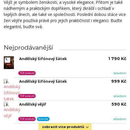
Vějíž je symbolem ženskosti, a vysoké elegance. Přitom je také
nádherným a praktickým doplňkem, který zkrášlí i ochladí v
teplých dnech, ale také ve společnosti. Poslední dobou stáce vice
žen vějíře používá právě pro jejich praktičnost i eleganci. Buďte
elegantní, buďte svá.
Nejprodávanější
Andělský šifónový šátek
1 790 Kč
1.
skladem
TOP produkt
Andělský šifónový šátek
999 Kč
2.
skladem
TOP produkt
Andělský vějíř
590 Kč
3.
skladem
TOP produkt
Novinka
zobrazit více produktů