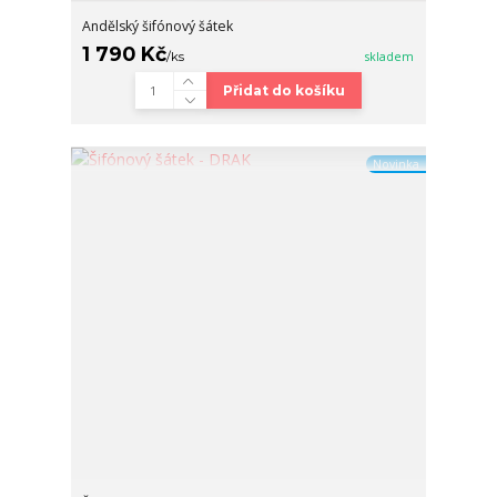
Andělský šifónový šátek
1 790 Kč
/
ks
skladem
Přidat do košíku
Novinka