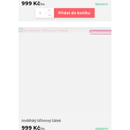
999 Kč
/
ks
Skladem
Přidat do košíku
TOP produkt
Andělský šifónový šátek
999 Kč
/
ks
skladem