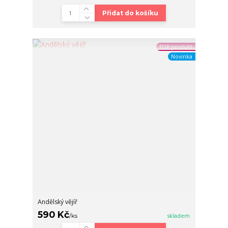
Přidat do košíku
TOP produkt
Novinka
Andělský vějíř
590 Kč
/
ks
skladem