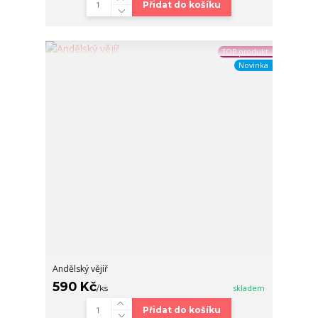
Přidat do košíku
TOP produkt
Novinka
Andělský vějíř
590 Kč
/
ks
skladem
Přidat do košíku