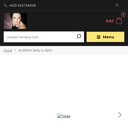
+420 602154928
0
0 Kč
Menu
Úvod
Andělské šátky a vějíře