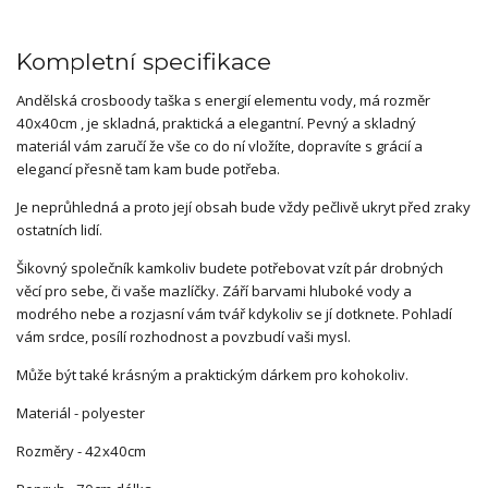
Kompletní specifikace
Andělská crosboody taška s energií elementu vody, má rozměr
40x40cm , je skladná, praktická a elegantní. Pevný a skladný
materiál vám zaručí že vše co do ní vložíte, dopravíte s grácií a
elegancí přesně tam kam bude potřeba.
Je neprůhledná a proto její obsah bude vždy pečlivě ukryt před zraky
ostatních lidí.
Šikovný společník kamkoliv budete potřebovat vzít pár drobných
věcí pro sebe, či vaše mazlíčky. Září barvami hluboké vody a
modrého nebe a rozjasní vám tvář kdykoliv se jí dotknete. Pohladí
vám srdce, posílí rozhodnost a povzbudí vaši mysl.
Může být také krásným a praktickým dárkem pro kohokoliv.
Materiál - polyester
Rozměry - 42x40cm