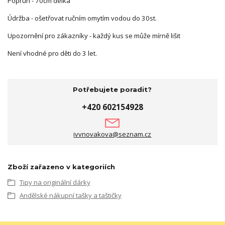
Popruh - 70cm délka
Údržba - ošetřovat ručním omytím vodou do 30st.
Upozornění pro zákazníky - každý kus se může mírně lišit
Není vhodné pro děti do 3 let.
Potřebujete poradit?
+420 602154928
ivvnovakova@seznam.cz
Zboží zařazeno v kategoriích
Tipy na originální dárky
Andělské nákupní tašky a taštičky