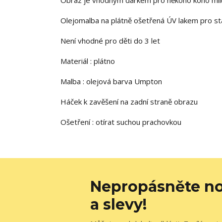
Obraz je vhodným dárkem pro někoho koho mil
Olejomalba na plátně ošetřená ÚV lakem pro st
Není vhodné pro děti do 3 let
Materiál : plátno
Malba : olejová barva Umpton
Háček k zavěšení na zadní straně obrazu
Ošetření : otírat suchou prachovkou
Nepropásněte no
a slevy!