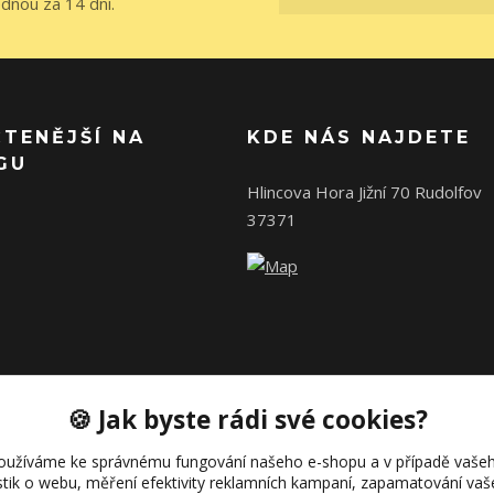
ednou za 14 dní.
ČTENĚJŠÍ NA
KDE NÁS NAJDETE
GU
Hlincova Hora Jižní 70 Rudolfov
37371
🍪 Jak byste rádi své cookies?
oužíváme ke správnému fungování našeho e-shopu a v případě vašeh
istik o webu, měření efektivity reklamních kampaní, zapamatování va