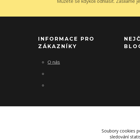
Můžete se kdykoli odhlásit. Zasíláme j
INFORMACE PRO
NEJ
ZÁKAZNÍKY
BLO
O nás
Soubory cookies p
sledování stat