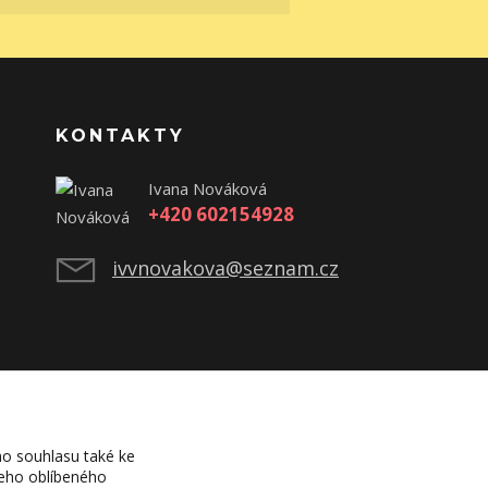
KONTAKTY
Ivana Nováková
+420 602154928
ivvnovakova@seznam.cz
o souhlasu také ke
šeho oblíbeného