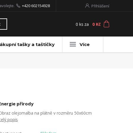
avolejte.
+420 602154928
Přihlášení
0
ks
za
0 Kč
t
ákupní tašky a taštičky
Více
Energie přírody
Obraz olejomalba na plátně v rozměru 50x60cm
celý popis