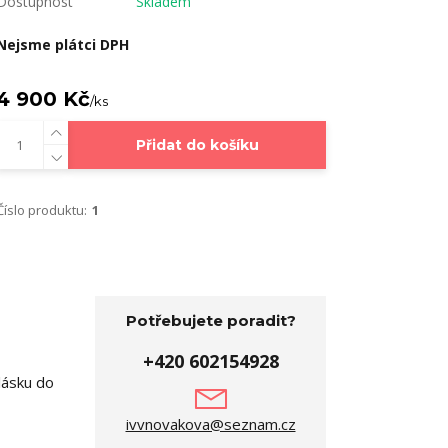
Dostupnost
Skladem
Nejsme plátci DPH
4 900 Kč
/
ks
Přidat do košíku
Číslo produktu:
1
Potřebujete poradit?
+420 602154928
 lásku do
ivvnovakova@seznam.cz