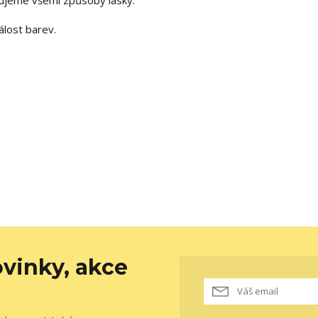
ujeme všemi způsoby lásky.
álost barev.
vinky, akce