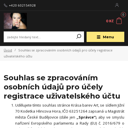
+420 602154928
0
0 Kč
Menu
Úvod
Souhlas se zpracováním osobních údajů pro účely registrace
uživatelského účtu
Souhlas se zpracováním
osobních údajů pro účely
registrace uživatelského účtu
Udělujete tímto souhlas stránce Krása barev Art, se sídlem Jižní
70 Kodetka Hlincova Hora, IČO 63251264 zapsaná u Magistrát
města České Budějovice (dále jen
„Správce“
), aby ve smyslu
nařízení Evropského parlamentu a Rady (EU) č. 2016/679 o